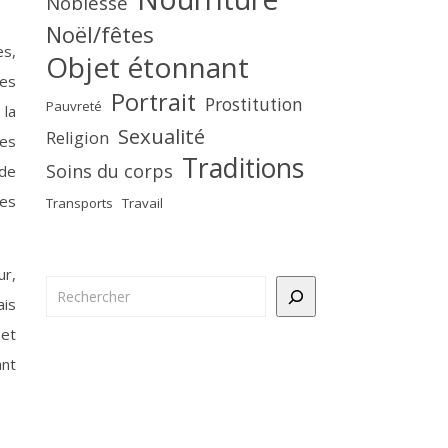
Noblesse
Noël/fêtes
es,
Objet étonnant
les
Portrait
Prostitution
Pauvreté
 la
Sexualité
Religion
des
Traditions
Soins du corps
 de
res
Transports
Travail
ur,
Rechercher
ais
 et
ant