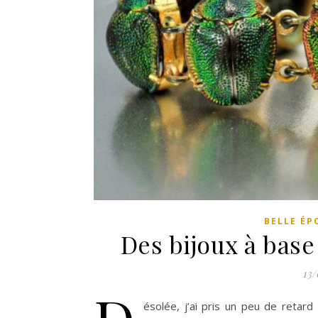
BELLE ÉP
Des bijoux à base 
13/
ésolée, j’ai pris un peu de retard