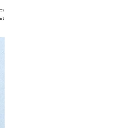
tes
nt