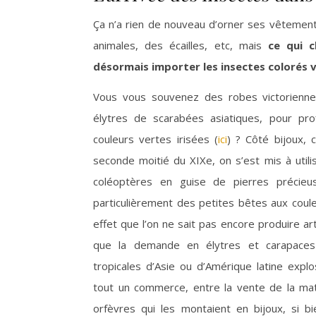
Ça n’a rien de nouveau d’orner ses vêtement
animales, des écailles, etc, mais
ce qui c
désormais importer les insectes colorés
Vous vous souvenez des robes victorienn
élytres de scarabées asiatiques, pour prof
couleurs vertes irisées (
ici
) ? Côté bijoux, c
seconde moitié du XIXe, on s’est mis à util
coléoptères en guise de pierres précieus
particulièrement des petites bêtes aux coule
effet que l’on ne sait pas encore produire arti
que la demande en élytres et carapaces
tropicales d’Asie ou d’Amérique latine explo
tout un commerce, entre la vente de la mat
orfèvres qui les montaient en bijoux, si b