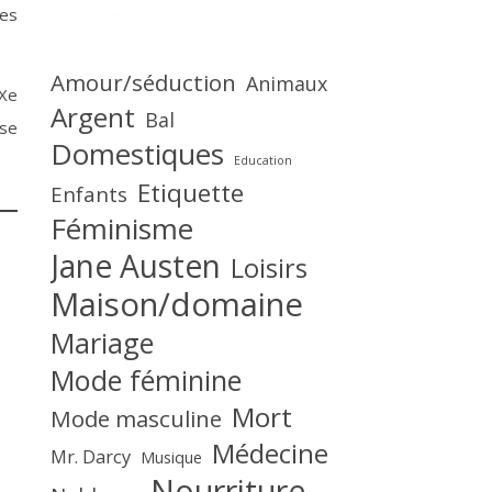
les
Amour/séduction
Animaux
IXe
Argent
Bal
ase
Domestiques
Education
Etiquette
Enfants
Féminisme
Jane Austen
Loisirs
Maison/domaine
Mariage
Mode féminine
Mort
Mode masculine
Médecine
Mr. Darcy
Musique
Nourriture