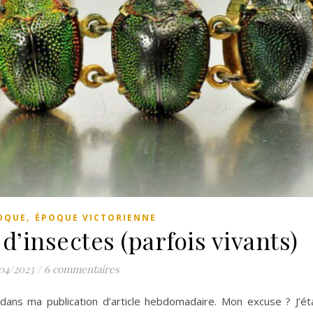
,
OQUE
ÉPOQUE VICTORIENNE
d’insectes (parfois vivants)
04/2023
/
6 commentaires
 dans ma publication d’article hebdomadaire. Mon excuse ? J’ét