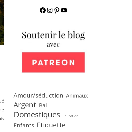
Facebook
Instagram
Pinterest
YouTube
r
Amour/séduction
Animaux
qué
Argent
Bal
 ne
Domestiques
Education
is
Etiquette
Enfants