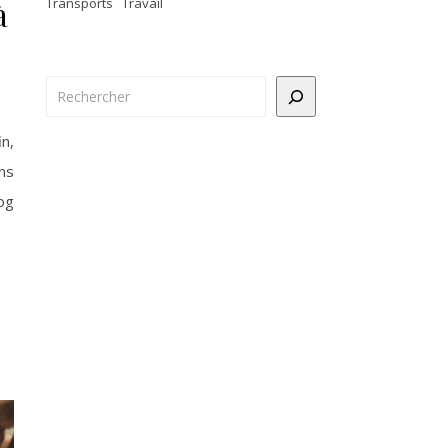
à
Transports
Travail
Rechercher
in,
ns
og