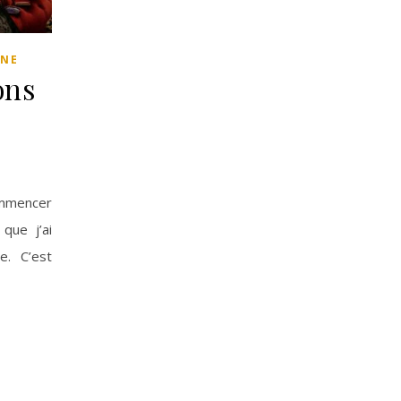
NNE
ons
ommencer
que j’ai
e. C’est