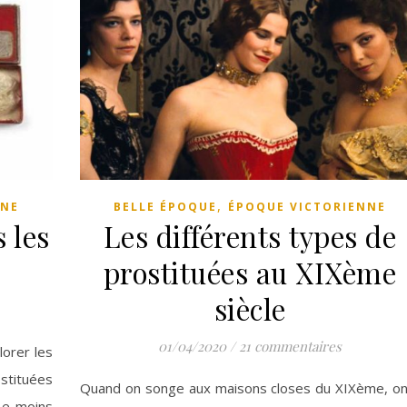
,
NNE
BELLE ÉPOQUE
ÉPOQUE VICTORIENNE
 les
Les différents types de
prostituées au XIXème
siècle
01/04/2020
/
21 commentaires
lorer les
ostituées
Quand on songe aux maisons closes du XIXème, on
Le moins