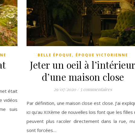
,
NNE
BELLE ÉPOQUE
ÉPOQUE VICTORIENNE
at
Jeter un oeil à l’intérieu
d’une maison close
29/07/2020
/
5 commentaires
et était
e vidéos
Par définition, une maison close est close. J’ai expli
me suis
ici qu’au XIXème de nouvelles lois font que les filles
peuvent plus racoler directement dans la rue, ma
sont forcées…